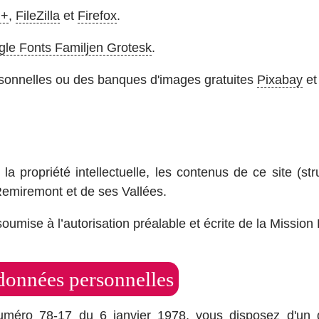
++
,
FileZilla
et
Firefox
.
le Fonts Familjen Grotesk
.
rsonnelles ou des banques d'images gratuites
Pixabay
e
la propriété intellectuelle, les contenus de ce site (str
Remiremont et de ses Vallées.
t soumise à l’autorisation préalable et écrite de la Miss
 données personnelles
méro 78-17 du 6 janvier 1978, vous disposez d'un droi